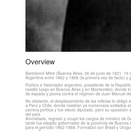
Overview
Bartolomé Mitre (Buenos Aires, 26 de junio de 1821, 19 de 
Argentina entre 1862 y 1868 (la primera vez de facto) y
Político e historiador argentino, presidente de la Repúb
residió luego en Buenos Aires y en Montevideo, donde ini
de espada y pluma contra el régimen de Juan Manuel de R
No obstante, el desplazamiento de las milicias lo obligó a
a Perú y Chile, donde residían ya numerosos exiliados a
carrera política y fue electo diputado, pero su oposición
del país.
Amnistiado, regresó y ocupó los cargos de ministro de G
tarde fue elegido gobernador de la provincia de Buenos Ai
para el período 1862-1868. Formalizó con Brasil y Uruguay 