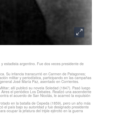
ta y estadista argentino. Fue dos veces presidente de
rica. Su infancia transcurrió en Carmen de Patagones;
ión militar y periodística, participando en las campañas
 general José María Paz, asentado en Corrientes.
Militar; allí publicó su novela Soledad (1847). Pasó luego
s Aires el periódico Los Debates. Realizó una ascendente
contra el acuerdo de San Nicolás, le acarreó la expulsión
rrotado en la batalla de Cepeda (1859), pero un año más
icó el país bajo su autoridad y fue designado presidente
a ocupar la jefatura del triple ejército en la guerra