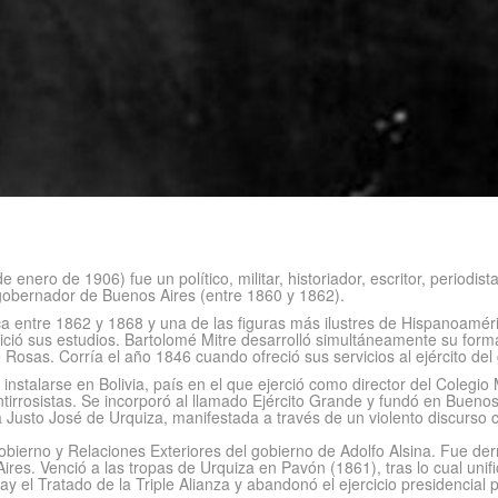
enero de 1906) fue un político, militar, historiador, escritor, periodis
 gobernador de Buenos Aires (entre 1860 y 1862).
lica entre 1862 y 1868 y una de las figuras más ilustres de Hispanoamé
ció sus estudios. Bartolomé Mitre desarrolló simultáneamente su formac
osas. Corría el año 1846 cuando ofreció sus servicios al ejército del
 instalarse en Bolivia, país en el que ejerció como director del Colegio 
ntirrosistas. Se incorporó al llamado Ejército Grande y fundó en Bueno
 a Justo José de Urquiza, manifestada a través de un violento discurso 
obierno y Relaciones Exteriores del gobierno de Adolfo Alsina. Fue de
res. Venció a las tropas de Urquiza en Pavón (1861), tras lo cual unif
el Tratado de la Triple Alianza y abandonó el ejercicio presidencial par