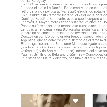
contra Paraguay.
En 1874 se presentó nuevamente como candidato a preside
fundado el diario La Nación. Bartolomé Mitre ocupó una b
retiro de la vida política activa, siguió ejerciendo notabl
En el ámbito estrictamente literario, el valor de la obr
Domingo Faustino Sarmiento, pese a que incorporó a la l
Echeverría. Mayor interés tienen sus traducciones de Ho
Pese a su formación poco menos que autodidacta, en el 
Lenguas americanas y una Bibliografía lingüística amer
la heroína colombiana Policarpa Salavarrieta, ejecutada 
Destacó en cambio como orador fogoso, apasionado y con
Argentina, que se convirtió con el tiempo en el famoso d
El prestigio literario de Bartolomé Mitre está ligado a s
y de la emancipación americana, dedicados a las figuras
volúmenes) y de San Martín (doce), además del suyo pro
Páginas de Historia, Belgrano y Güemes y Comprobaciones
un historiador ilustre y objetivo, con una clara y humana