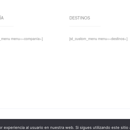
ÍA
DESTINOS
m_menu menu=»compania»]
[st_custom_menu menu=»destinos»]
r experiencia al usuario en nuestra web. Si sigues utilizando este sit