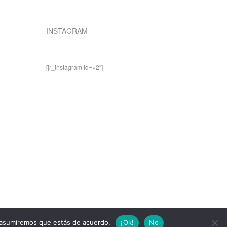
INSTAGRAM
[jr_instagram id=»2″]
io asumiremos que estás de acuerdo.
¡Ok!
No