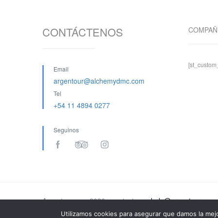
CONTÁCTENOS
COMPAÑ
[st_custo
Email
argentour@alchemydmc.com
Tel
+54 11 4894 0277
Seguinos
Argentour.com 2026 - contactenos
hola@argentour.com
Utilizamos cookies para asegurar que damos la mejo