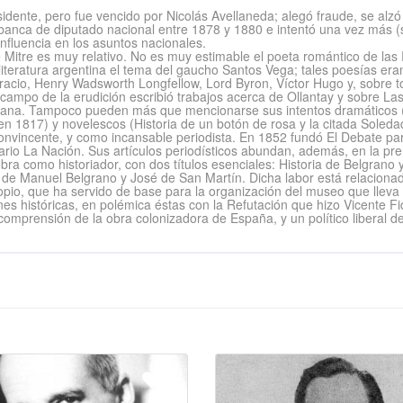
nte, pero fue vencido por Nicolás Avellaneda; alegó fraude, se alzó 
anca de diputado nacional entre 1878 y 1880 e intentó una vez más (si
e influencia en los asuntos nacionales.
a de Mitre es muy relativo. No es muy estimable el poeta romántico de l
iteratura argentina el tema del gaucho Santos Vega; tales poesías era
racio, Henry Wadsworth Longfellow, Lord Byron, Víctor Hugo y, sobre 
campo de la erudición escribió trabajos acerca de Ollantay y sobre La
icana. Tampoco pueden más que mencionarse sus intentos dramáticos (
en 1817) y novelescos (Historia de un botón de rosa y la citada Soleda
vincente, y como incansable periodista. En 1852 fundó El Debate par
iario La Nación. Sus artículos periodísticos abundan, además, en la pr
u obra como historiador, con dos títulos esenciales: Historia de Belgran
 de Manuel Belgrano y José de San Martín. Dicha labor está relacionad
pio, que ha servido de base para la organización del museo que lleva
 históricas, en polémica éstas con la Refutación que hizo Vicente Fi
 comprensión de la obra colonizadora de España, y un político liberal d