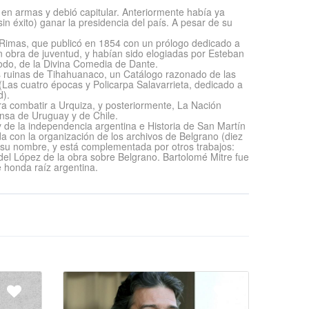
en armas y debió capitular. Anteriormente había ya
n éxito) ganar la presidencia del país. A pesar de su
as Rimas, que publicó en 1854 con un prólogo dedicado a
n obra de juventud, y habían sido elogiadas por Esteban
todo, de la Divina Comedia de Dante.
s ruinas de Tihahuanaco, un Catálogo razonado de las
Las cuatro épocas y Policarpa Salavarrieta, dedicado a
d).
a combatir a Urquiza, y posteriormente, La Nación
ensa de Uruguay y de Chile.
o y de la independencia argentina e Historia de San Martín
a con la organización de los archivos de Belgrano (diez
 su nombre, y está complementada por otros trabajos:
del López de la obra sobre Belgrano. Bartolomé Mitre fue
e honda raíz argentina.