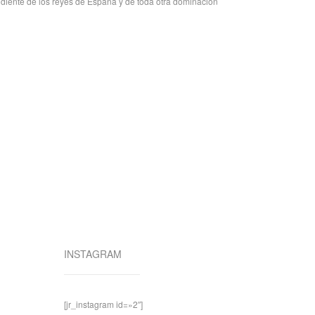
diente de los reyes de España y de toda otra dominación
INSTAGRAM
[jr_instagram id=»2″]