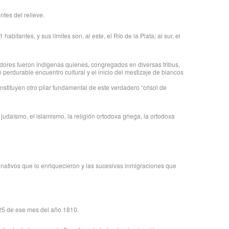
ntes del relieve.
tantes, y sus límites son, al este, el Río de la Plata; al sur, el
adores fueron indígenas quienes, congregados en diversas tribus,
 perdurable encuentro cultural y el inicio del mestizaje de blancos
stituyen otro pilar fundamental de este verdadero “crisol de
 judaísmo, el islamismo, la religión ortodoxa griega, la ortodoxa
s nativos que lo enriquecieron y las sucesivas inmigraciones que
 25 de ese mes del año 1810.