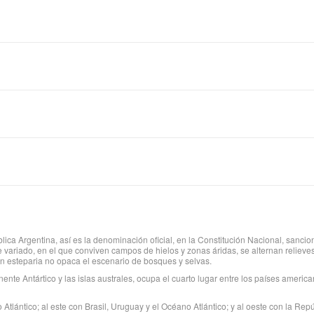
ica Argentina, así es la denominación oficial, en la Constitución Nacional, sanci
je variado, en el que conviven campos de hielos y zonas áridas, se alternan reli
ión esteparia no opaca el escenario de bosques y selvas.
ente Antártico y las islas australes, ocupa el cuarto lugar entre los países amer
o Atlántico; al este con Brasil, Uruguay y el Océano Atlántico; y al oeste con la Re