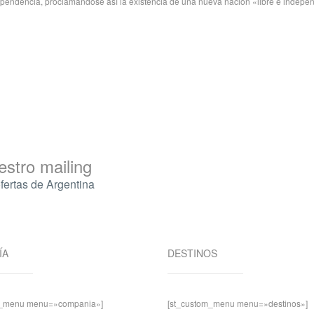
ependencia, proclamándose así la existencia de una nueva nación «libre e indepen
estro mailing
ofertas de Argentina
ÍA
DESTINOS
m_menu menu=»compania»]
[st_custom_menu menu=»destinos»]