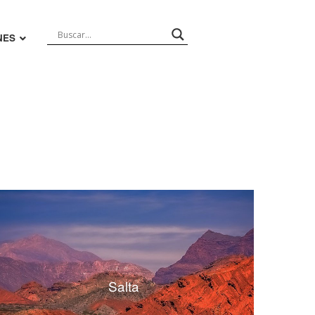
NES
Salta