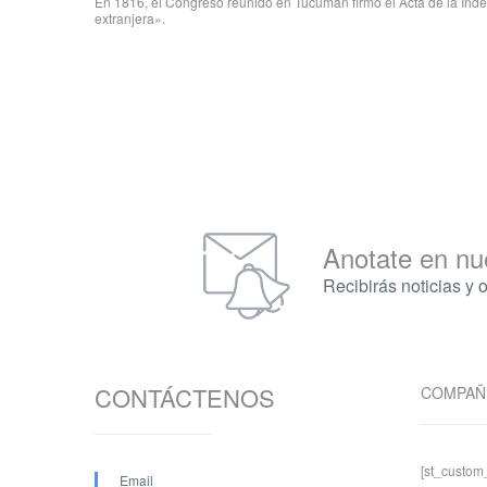
En 1816, el Congreso reunido en Tucumán firmó el Acta de la Ind
extranjera».
Anotate en nu
Recibirás noticias y 
CONTÁCTENOS
COMPAÑ
[st_custo
Email