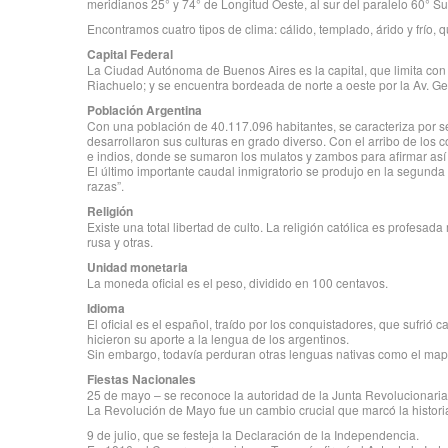
meridianos 25° y 74° de Longitud Oeste, al sur del paralelo 60° Su
Encontramos cuatro tipos de clima: cálido, templado, árido y frío, q
Capital Federal
La Ciudad Autónoma de Buenos Aires es la capital, que limita con l
Riachuelo; y se encuentra bordeada de norte a oeste por la Av. Ge
Población Argentina
Con una población de 40.117.096 habitantes, se caracteriza por se
desarrollaron sus culturas en grado diverso. Con el arribo de los 
e indios, donde se sumaron los mulatos y zambos para afirmar así 
El último importante caudal inmigratorio se produjo en la segunda
razas”.
Religión
Existe una total libertad de culto. La religión católica es profesad
rusa y otras.
Unidad monetaria
La moneda oficial es el peso, dividido en 100 centavos.
Idioma
El oficial es el español, traído por los conquistadores, que sufri
hicieron su aporte a la lengua de los argentinos.
Sin embargo, todavía perduran otras lenguas nativas como el mapuc
Fiestas Nacionales
25 de mayo – se reconoce la autoridad de la Junta Revolucionaria 
La Revolución de Mayo fue un cambio crucial que marcó la histori
9 de julio, que se festeja la Declaración de la Independencia.