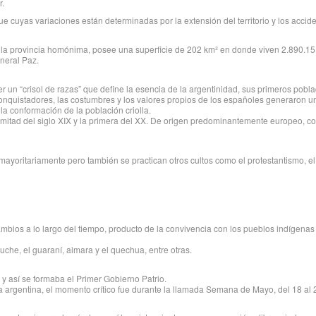
r.
ue cuyas variaciones están determinadas por la extensión del territorio y los accide
a provincia homónima, posee una superficie de 202 km² en donde viven 2.890.151 habi
neral Paz.
r un “crisol de razas” que define la esencia de la argentinidad, sus primeros pobl
conquistadores, las costumbres y los valores propios de los españoles generaron un
la conformación de la población criolla.
 mitad del siglo XIX y la primera del XX. De origen predominantemente europeo, con
a mayoritariamente pero también se practican otros cultos como el protestantismo, el
ó cambios a lo largo del tiempo, producto de la convivencia con los pueblos indígena
he, el guaraní, aimara y el quechua, entre otras.
y así se formaba el Primer Gobierno Patrio.
a argentina, el momento crítico fue durante la llamada Semana de Mayo, del 18 al