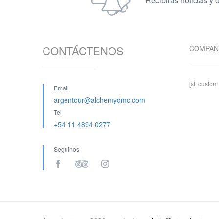
Recibirás noticias y 
CONTÁCTENOS
COMPAÑ
[st_custo
Email
argentour@alchemydmc.com
Tel
+54 11 4894 0277
Seguinos