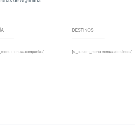
ofertas de Argentina
ÍA
DESTINOS
m_menu menu=»compania»]
[st_custom_menu menu=»destinos»]